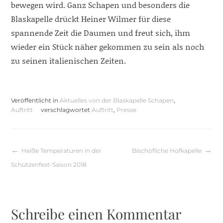
bewegen wird. Ganz Schapen und besonders die
Blaskapelle drückt Heiner Wilmer für diese
spannende Zeit die Daumen und freut sich, ihm
wieder ein Stück näher gekommen zu sein als noch
zu seinen italienischen Zeiten.
Veröffentlicht in
Aktuelles von der Blaskapelle Schapen
,
Auftritt
verschlagwortet
Auftritt
,
Presse
Beitragsnavigation
Heiße Temperaturen in der
Bischöfliche Hofkapelle
Schützenfest-Saison 2018
Schreibe einen Kommentar