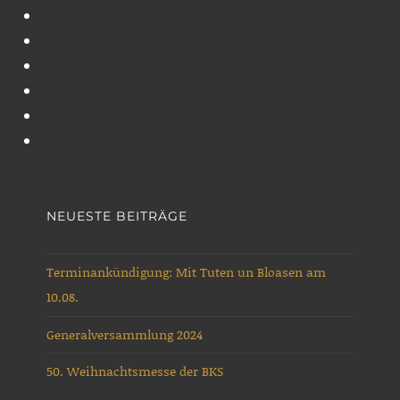
des
Schapen
Blaskapelle
Emslandes
Schapen
Cookie-
e.V.
Richtlinie
Gewinnspiel
stellt
(EU)
Jubiläumszeitschrift
Intern
sich
Blaskapelle
Kein
vor
Schapen
Zugriff
Musikjugend
e.V.
der
Blaskapelle
Schapen
NEUESTE BEITRÄGE
Terminankündigung: Mit Tuten un Bloasen am
10.08.
Generalversammlung 2024
50. Weihnachtsmesse der BKS