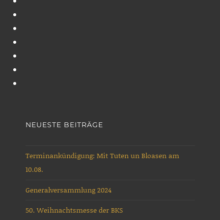
Marschkapelle
Blaskapelle
des
Schapen
Blaskapelle
Emslandes
Schapen
Cookie-
e.V.
Richtlinie
Gewinnspiel
stellt
(EU)
Jubiläumszeitschrift
Intern
sich
Blaskapelle
Kein
vor
Schapen
Zugriff
Musikjugend
e.V.
der
Blaskapelle
Schapen
NEUESTE BEITRÄGE
Terminankündigung: Mit Tuten un Bloasen am
10.08.
Generalversammlung 2024
50. Weihnachtsmesse der BKS