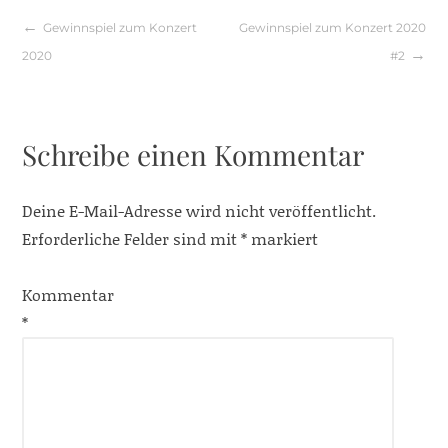
Beitragsnavigation
Gewinnspiel zum Konzert
Gewinnspiel zum Konzert 2020
2020
#2
Schreibe einen Kommentar
Deine E-Mail-Adresse wird nicht veröffentlicht.
Erforderliche Felder sind mit
*
markiert
Kommentar
*