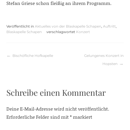
Stefan Griese schon fleißig an ihrem Programm.
Veröffentlicht in
Aktuelles von der Blaskapelle Schapen
,
Auftritt
,
Blaskapelle Schapen
verschlagwortet
Konzert
Beitragsnavigation
Bischöfliche Hofkapelle
Gelungenes Konzert in
Hopsten
Schreibe einen Kommentar
Deine E-Mail-Adresse wird nicht veröffentlicht.
Erforderliche Felder sind mit
*
markiert