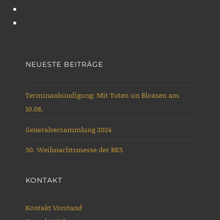
sich
Blaskapelle
Kein
vor
Schapen
Zugriff
Musikjugend
e.V.
der
Blaskapelle
Schapen
NEUESTE BEITRÄGE
Terminankündigung: Mit Tuten un Bloasen am
10.08.
Generalversammlung 2024
50. Weihnachtsmesse der BKS
KONTAKT
Kontakt Vorstand